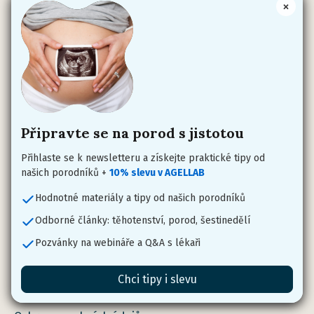
×
Více o skupině AGEL
AGEL Česko
AGEL Slovensko
AGELLAB
NADACE AGEL
Připravte se na porod s jistotou
Přihlaste se k newsletteru a získejte praktické tipy od
Návazná oddělení
našich porodníků +
10% slevu v AGELLAB
Hodnotné materiály a tipy od našich porodníků
Gynekologicko-porodnické oddělení
Odborné články: těhotenství, porod, šestinedělí
Dětské a novorozenecké oddělení
Pozvánky na webináře a Q&A s lékaři
Dokumenty
Chci tipy i slevu